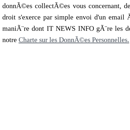
donnÃ©es collectÃ©es vous concernant, de 
droit s'exerce par simple envoi d'un emai
maniÃ¨re dont IT NEWS INFO gÃ¨re les do
notre
Charte sur les DonnÃ©es Personnelles.