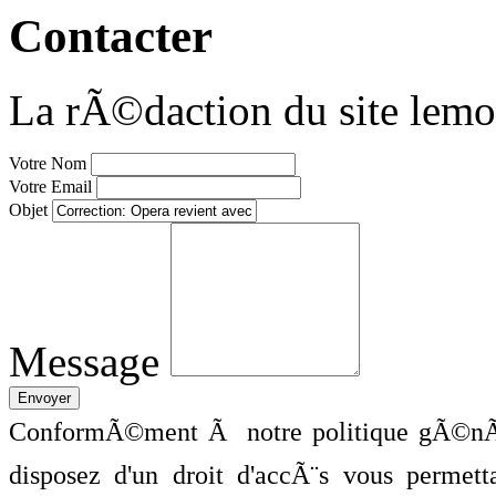
Contacter
La rÃ©daction du site lemo
Votre Nom
Votre Email
Objet
Message
ConformÃ©ment Ã notre politique gÃ©nÃ©
disposez d'un droit d'accÃ¨s vous perme