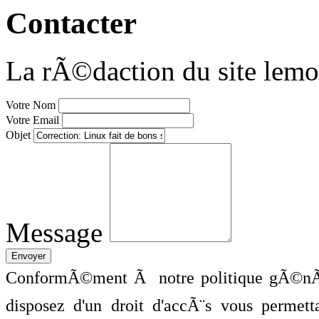
Contacter
La rÃ©daction du site lemo
Votre Nom
Votre Email
Objet
Message
ConformÃ©ment Ã notre politique gÃ©nÃ©
disposez d'un droit d'accÃ¨s vous perme