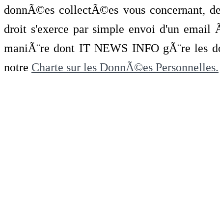
donnÃ©es collectÃ©es vous concernant, de 
droit s'exerce par simple envoi d'un emai
maniÃ¨re dont IT NEWS INFO gÃ¨re les do
notre
Charte sur les DonnÃ©es Personnelles.