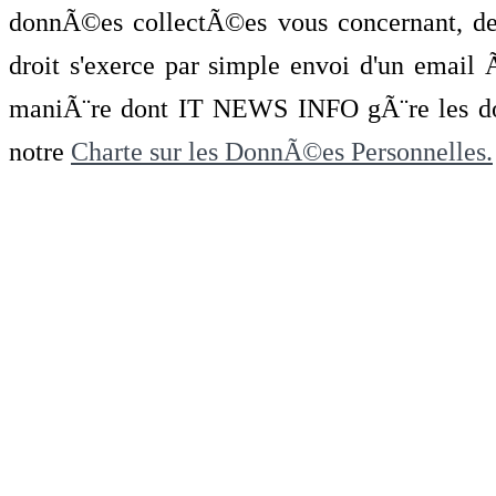
donnÃ©es collectÃ©es vous concernant, de 
droit s'exerce par simple envoi d'un emai
maniÃ¨re dont IT NEWS INFO gÃ¨re les do
notre
Charte sur les DonnÃ©es Personnelles.