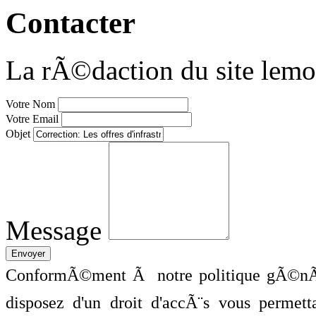
Contacter
La rÃ©daction du site lemo
Votre Nom
Votre Email
Objet
Message
ConformÃ©ment Ã notre politique gÃ©nÃ©
disposez d'un droit d'accÃ¨s vous perme