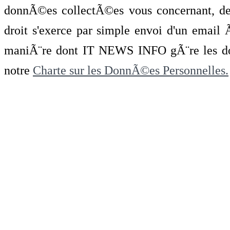
donnÃ©es collectÃ©es vous concernant, de 
droit s'exerce par simple envoi d'un emai
maniÃ¨re dont IT NEWS INFO gÃ¨re les do
notre
Charte sur les DonnÃ©es Personnelles.