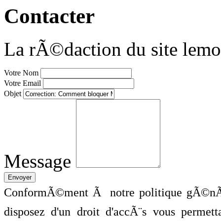
Contacter
La rÃ©daction du site lemo
Votre Nom
Votre Email
Objet
Message
ConformÃ©ment Ã notre politique gÃ©nÃ©
disposez d'un droit d'accÃ¨s vous perme