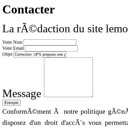
Contacter
La rÃ©daction du site lemo
Votre Nom
Votre Email
Objet
Message
ConformÃ©ment Ã notre politique gÃ©nÃ©
disposez d'un droit d'accÃ¨s vous perme