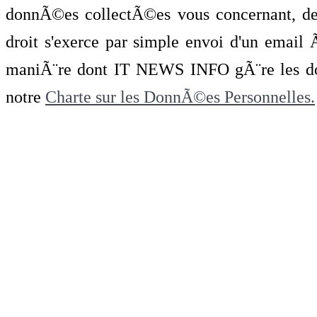
donnÃ©es collectÃ©es vous concernant, de 
droit s'exerce par simple envoi d'un emai
maniÃ¨re dont IT NEWS INFO gÃ¨re les do
notre
Charte sur les DonnÃ©es Personnelles.