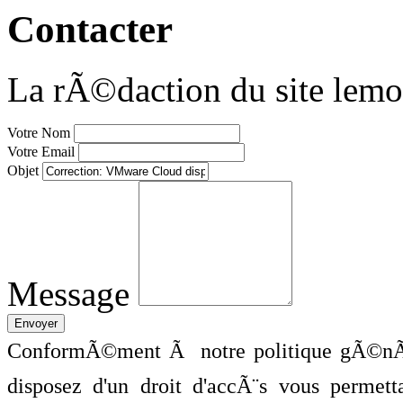
Contacter
La rÃ©daction du site lemo
Votre Nom
Votre Email
Objet
Message
ConformÃ©ment Ã notre politique gÃ©nÃ©
disposez d'un droit d'accÃ¨s vous perme