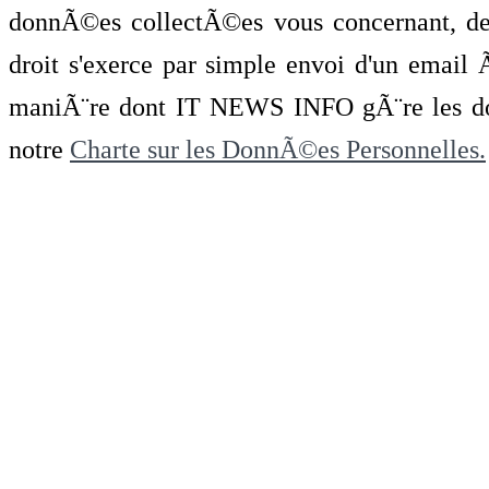
donnÃ©es collectÃ©es vous concernant, de 
droit s'exerce par simple envoi d'un emai
maniÃ¨re dont IT NEWS INFO gÃ¨re les do
notre
Charte sur les DonnÃ©es Personnelles.