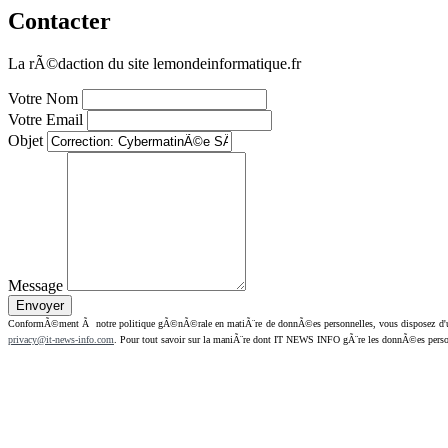
Contacter
La rÃ©daction du site lemondeinformatique.fr
Votre Nom
Votre Email
Objet
Message
ConformÃ©ment Ã notre politique gÃ©nÃ©rale en matiÃ¨re de donnÃ©es personnelles, vous disposez d'un dr
privacy@it-news-info.com
. Pour tout savoir sur la maniÃ¨re dont IT NEWS INFO gÃ¨re les donnÃ©es perso