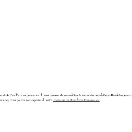
oit d'accÃ¨s vous permettant Ã tout moment de connaÃ®tre la nature des donnÃ©es collectÃ©es vous concern
nnelles, vous pouvez vous reporter Ã notre
Charte sur les DonnÃ©es Personnelles.