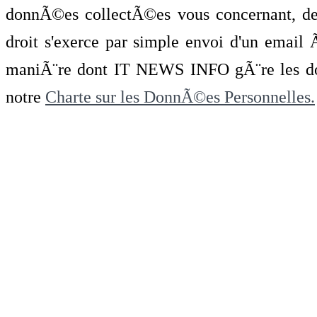
donnÃ©es collectÃ©es vous concernant, de 
droit s'exerce par simple envoi d'un emai
maniÃ¨re dont IT NEWS INFO gÃ¨re les do
notre
Charte sur les DonnÃ©es Personnelles.