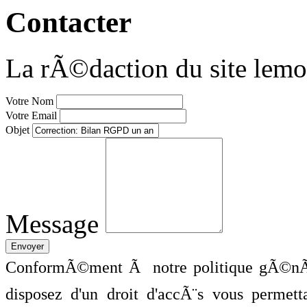
Contacter
La rÃ©daction du site lemo
Votre Nom
Votre Email
Objet
Message
ConformÃ©ment Ã notre politique gÃ©nÃ©
disposez d'un droit d'accÃ¨s vous perme