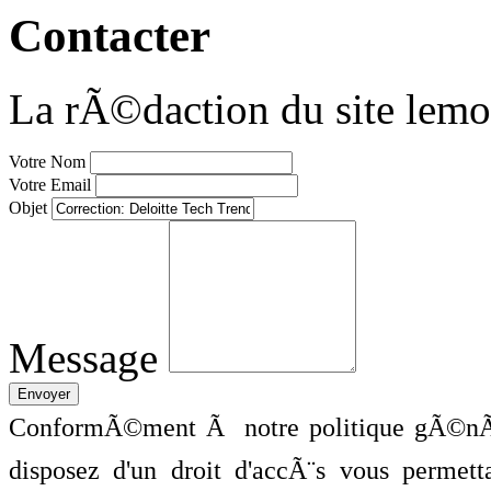
Contacter
La rÃ©daction du site lemo
Votre Nom
Votre Email
Objet
Message
ConformÃ©ment Ã notre politique gÃ©nÃ©
disposez d'un droit d'accÃ¨s vous perme