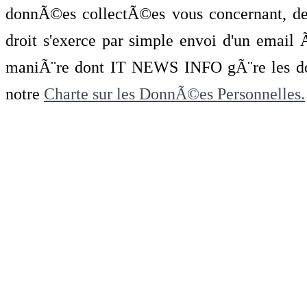
donnÃ©es collectÃ©es vous concernant, de 
droit s'exerce par simple envoi d'un emai
maniÃ¨re dont IT NEWS INFO gÃ¨re les do
notre
Charte sur les DonnÃ©es Personnelles.