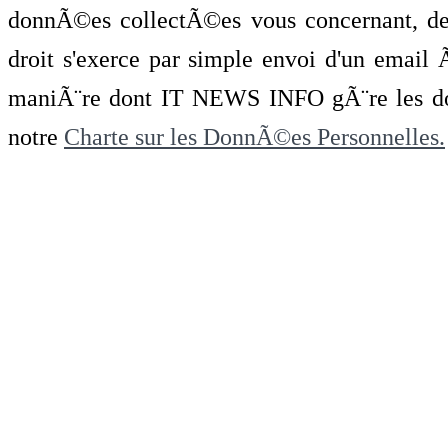
donnÃ©es collectÃ©es vous concernant, de 
droit s'exerce par simple envoi d'un emai
maniÃ¨re dont IT NEWS INFO gÃ¨re les do
notre
Charte sur les DonnÃ©es Personnelles.