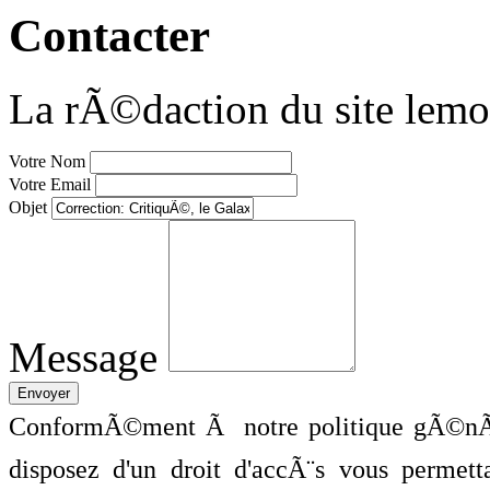
Contacter
La rÃ©daction du site lemo
Votre Nom
Votre Email
Objet
Message
ConformÃ©ment Ã notre politique gÃ©nÃ©
disposez d'un droit d'accÃ¨s vous perme