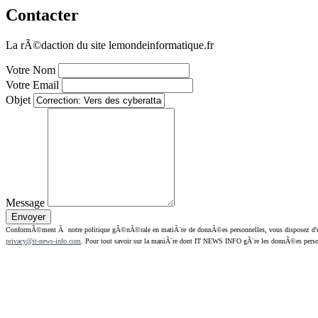
Contacter
La rÃ©daction du site lemondeinformatique.fr
Votre Nom
Votre Email
Objet
Message
ConformÃ©ment Ã notre politique gÃ©nÃ©rale en matiÃ¨re de donnÃ©es personnelles, vous disposez d'un dr
privacy@it-news-info.com
. Pour tout savoir sur la maniÃ¨re dont IT NEWS INFO gÃ¨re les donnÃ©es perso