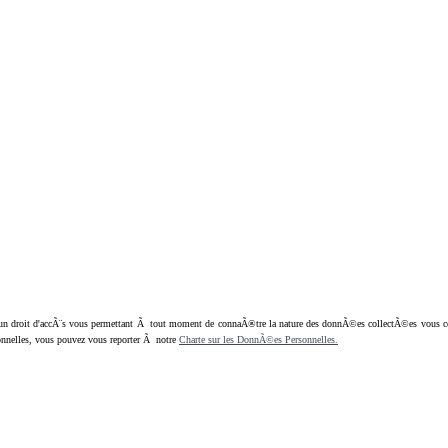
oit d'accÃ¨s vous permettant Ã tout moment de connaÃ®tre la nature des donnÃ©es collectÃ©es vous concern
nnelles, vous pouvez vous reporter Ã notre
Charte sur les DonnÃ©es Personnelles.