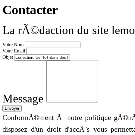
Contacter
La rÃ©daction du site lemo
Votre Nom
Votre Email
Objet
Message
ConformÃ©ment Ã notre politique gÃ©nÃ©
disposez d'un droit d'accÃ¨s vous perme