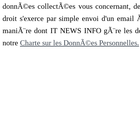
donnÃ©es collectÃ©es vous concernant, de 
droit s'exerce par simple envoi d'un emai
maniÃ¨re dont IT NEWS INFO gÃ¨re les do
notre
Charte sur les DonnÃ©es Personnelles.