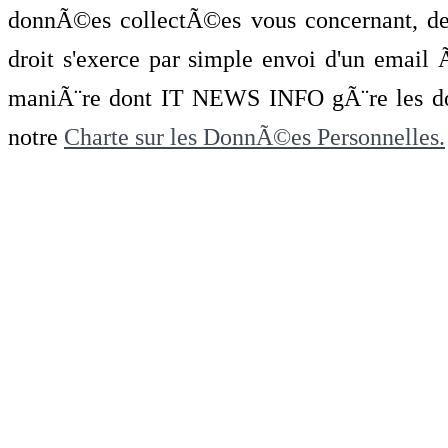
donnÃ©es collectÃ©es vous concernant, de 
droit s'exerce par simple envoi d'un emai
maniÃ¨re dont IT NEWS INFO gÃ¨re les do
notre
Charte sur les DonnÃ©es Personnelles.