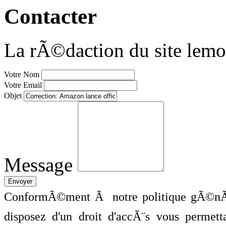
Contacter
La rÃ©daction du site lemo
Votre Nom
Votre Email
Objet
Message
ConformÃ©ment Ã notre politique gÃ©nÃ©
disposez d'un droit d'accÃ¨s vous perme