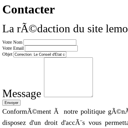
Contacter
La rÃ©daction du site lemo
Votre Nom
Votre Email
Objet
Message
ConformÃ©ment Ã notre politique gÃ©nÃ©
disposez d'un droit d'accÃ¨s vous perme