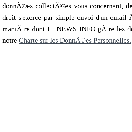
donnÃ©es collectÃ©es vous concernant, de 
droit s'exerce par simple envoi d'un emai
maniÃ¨re dont IT NEWS INFO gÃ¨re les do
notre
Charte sur les DonnÃ©es Personnelles.