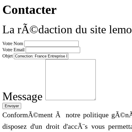
Contacter
La rÃ©daction du site lemo
Votre Nom
Votre Email
Objet
Message
ConformÃ©ment Ã notre politique gÃ©nÃ©
disposez d'un droit d'accÃ¨s vous perme