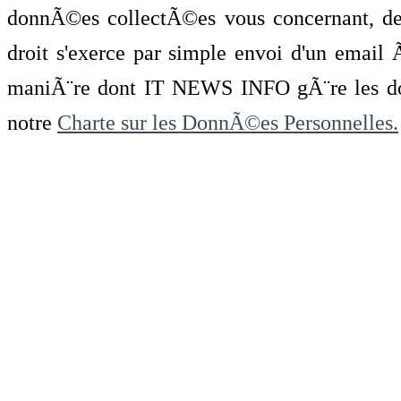
donnÃ©es collectÃ©es vous concernant, de 
droit s'exerce par simple envoi d'un emai
maniÃ¨re dont IT NEWS INFO gÃ¨re les do
notre
Charte sur les DonnÃ©es Personnelles.