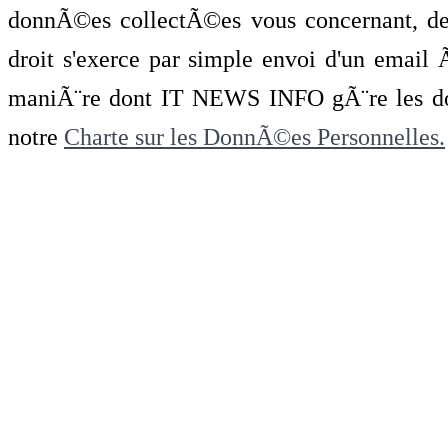
donnÃ©es collectÃ©es vous concernant, de 
droit s'exerce par simple envoi d'un emai
maniÃ¨re dont IT NEWS INFO gÃ¨re les do
notre
Charte sur les DonnÃ©es Personnelles.