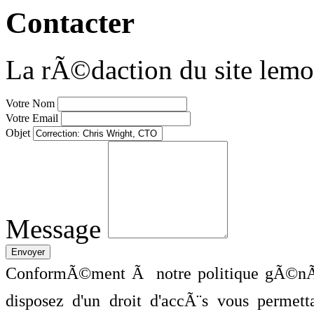
Contacter
La rÃ©daction du site lemo
Votre Nom
Votre Email
Objet
Message
ConformÃ©ment Ã notre politique gÃ©nÃ©
disposez d'un droit d'accÃ¨s vous perme