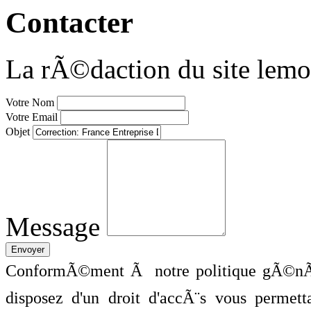
Contacter
La rÃ©daction du site lemo
Votre Nom
Votre Email
Objet
Message
ConformÃ©ment Ã notre politique gÃ©nÃ©
disposez d'un droit d'accÃ¨s vous perme