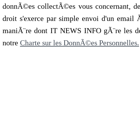
donnÃ©es collectÃ©es vous concernant, de 
droit s'exerce par simple envoi d'un emai
maniÃ¨re dont IT NEWS INFO gÃ¨re les do
notre
Charte sur les DonnÃ©es Personnelles.