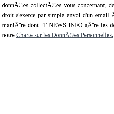
donnÃ©es collectÃ©es vous concernant, de 
droit s'exerce par simple envoi d'un emai
maniÃ¨re dont IT NEWS INFO gÃ¨re les do
notre
Charte sur les DonnÃ©es Personnelles.