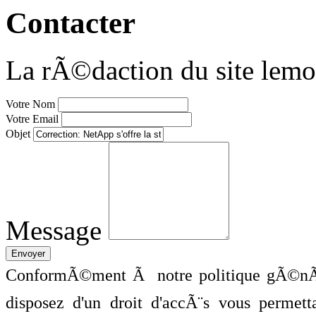
Contacter
La rÃ©daction du site lemo
Votre Nom
Votre Email
Objet
Message
ConformÃ©ment Ã notre politique gÃ©nÃ©
disposez d'un droit d'accÃ¨s vous perme