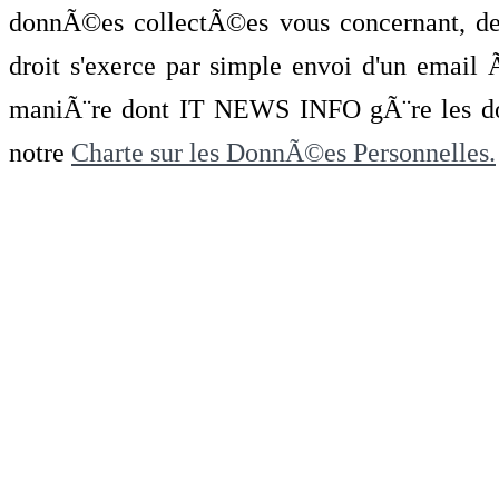
donnÃ©es collectÃ©es vous concernant, de 
droit s'exerce par simple envoi d'un emai
maniÃ¨re dont IT NEWS INFO gÃ¨re les do
notre
Charte sur les DonnÃ©es Personnelles.