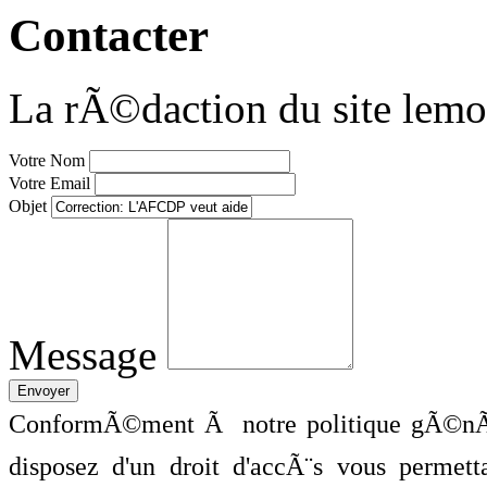
Contacter
La rÃ©daction du site lemo
Votre Nom
Votre Email
Objet
Message
ConformÃ©ment Ã notre politique gÃ©nÃ©
disposez d'un droit d'accÃ¨s vous perme