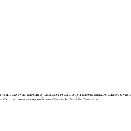
oit d'accÃ¨s vous permettant Ã tout moment de connaÃ®tre la nature des donnÃ©es collectÃ©es vous concern
nnelles, vous pouvez vous reporter Ã notre
Charte sur les DonnÃ©es Personnelles.