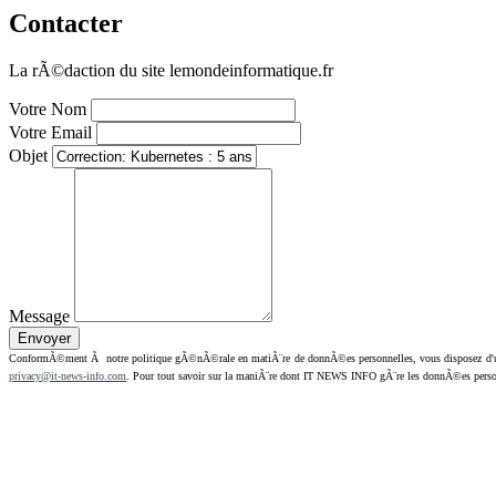
Contacter
La rÃ©daction du site lemondeinformatique.fr
Votre Nom
Votre Email
Objet
Message
ConformÃ©ment Ã notre politique gÃ©nÃ©rale en matiÃ¨re de donnÃ©es personnelles, vous disposez d'un dr
privacy@it-news-info.com
. Pour tout savoir sur la maniÃ¨re dont IT NEWS INFO gÃ¨re les donnÃ©es perso