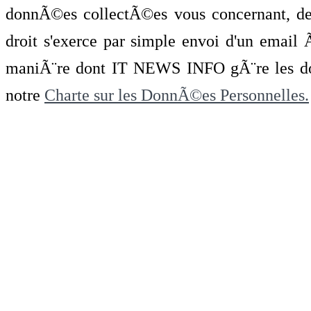
donnÃ©es collectÃ©es vous concernant, de 
droit s'exerce par simple envoi d'un emai
maniÃ¨re dont IT NEWS INFO gÃ¨re les do
notre
Charte sur les DonnÃ©es Personnelles.