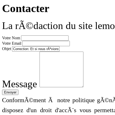
Contacter
La rÃ©daction du site lemo
Votre Nom
Votre Email
Objet
Message
ConformÃ©ment Ã notre politique gÃ©nÃ©
disposez d'un droit d'accÃ¨s vous perme