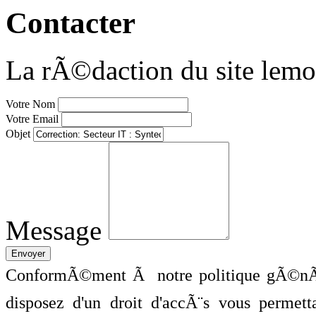
Contacter
La rÃ©daction du site lemo
Votre Nom
Votre Email
Objet
Message
ConformÃ©ment Ã notre politique gÃ©nÃ©
disposez d'un droit d'accÃ¨s vous perme