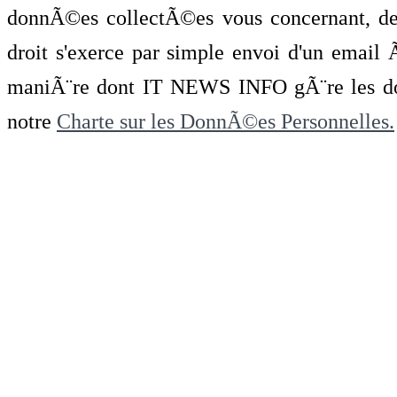
donnÃ©es collectÃ©es vous concernant, de 
droit s'exerce par simple envoi d'un emai
maniÃ¨re dont IT NEWS INFO gÃ¨re les do
notre
Charte sur les DonnÃ©es Personnelles.