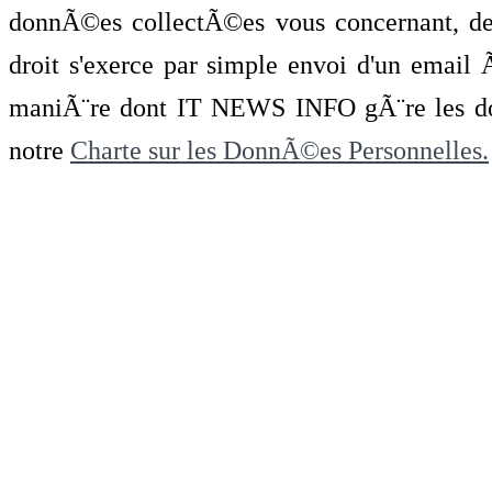
donnÃ©es collectÃ©es vous concernant, de 
droit s'exerce par simple envoi d'un emai
maniÃ¨re dont IT NEWS INFO gÃ¨re les do
notre
Charte sur les DonnÃ©es Personnelles.