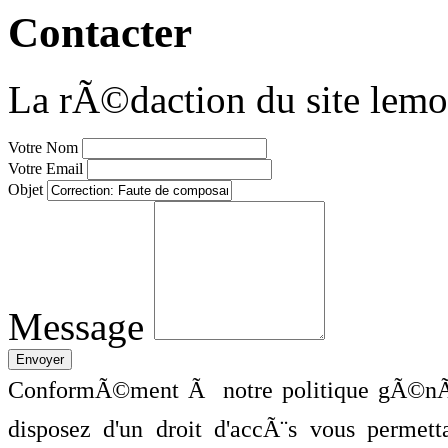
Contacter
La rÃ©daction du site lemo
Votre Nom
Votre Email
Objet
Message
ConformÃ©ment Ã notre politique gÃ©nÃ©
disposez d'un droit d'accÃ¨s vous perme