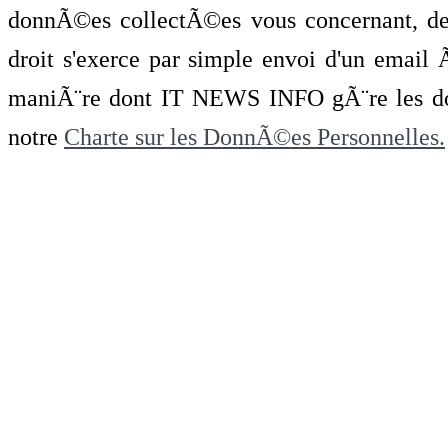
donnÃ©es collectÃ©es vous concernant, de 
droit s'exerce par simple envoi d'un emai
maniÃ¨re dont IT NEWS INFO gÃ¨re les do
notre
Charte sur les DonnÃ©es Personnelles.