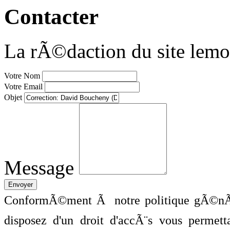
Contacter
La rÃ©daction du site lemo
Votre Nom
Votre Email
Objet
Message
ConformÃ©ment Ã notre politique gÃ©nÃ©
disposez d'un droit d'accÃ¨s vous perme