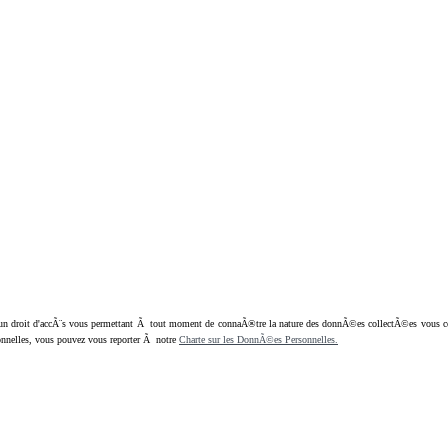
oit d'accÃ¨s vous permettant Ã tout moment de connaÃ®tre la nature des donnÃ©es collectÃ©es vous concern
nnelles, vous pouvez vous reporter Ã notre
Charte sur les DonnÃ©es Personnelles.