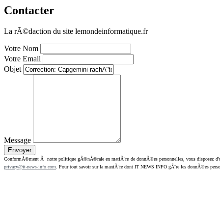
Contacter
La rÃ©daction du site lemondeinformatique.fr
Votre Nom
Votre Email
Objet
Message
ConformÃ©ment Ã notre politique gÃ©nÃ©rale en matiÃ¨re de donnÃ©es personnelles, vous disposez d'un dr
privacy@it-news-info.com
. Pour tout savoir sur la maniÃ¨re dont IT NEWS INFO gÃ¨re les donnÃ©es perso