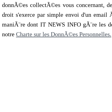
donnÃ©es collectÃ©es vous concernant, de 
droit s'exerce par simple envoi d'un emai
maniÃ¨re dont IT NEWS INFO gÃ¨re les do
notre
Charte sur les DonnÃ©es Personnelles.