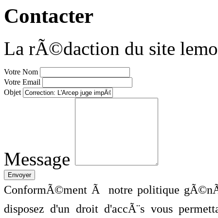
Contacter
La rÃ©daction du site lemo
Votre Nom
Votre Email
Objet
Message
ConformÃ©ment Ã notre politique gÃ©nÃ©
disposez d'un droit d'accÃ¨s vous perme