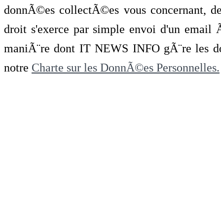
donnÃ©es collectÃ©es vous concernant, de 
droit s'exerce par simple envoi d'un emai
maniÃ¨re dont IT NEWS INFO gÃ¨re les do
notre
Charte sur les DonnÃ©es Personnelles.