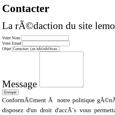
Contacter
La rÃ©daction du site lemo
Votre Nom
Votre Email
Objet
Message
ConformÃ©ment Ã notre politique gÃ©nÃ©
disposez d'un droit d'accÃ¨s vous perme