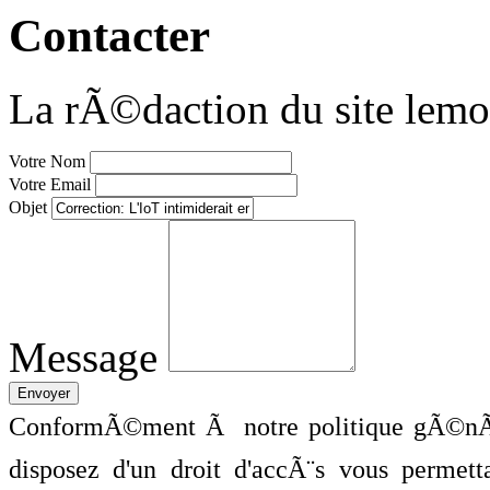
Contacter
La rÃ©daction du site lemo
Votre Nom
Votre Email
Objet
Message
ConformÃ©ment Ã notre politique gÃ©nÃ©
disposez d'un droit d'accÃ¨s vous perme