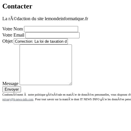
Contacter
La rÃ©daction du site lemondeinformatique.fr
Votre Nom
Votre Email
Objet
Message
ConformÃ©ment Ã notre politique gÃ©nÃ©rale en matiÃ¨re de donnÃ©es personnelles, vous disposez d'un dr
privacy@it-news-info.com
. Pour tout savoir sur la maniÃ¨re dont IT NEWS INFO gÃ¨re les donnÃ©es perso