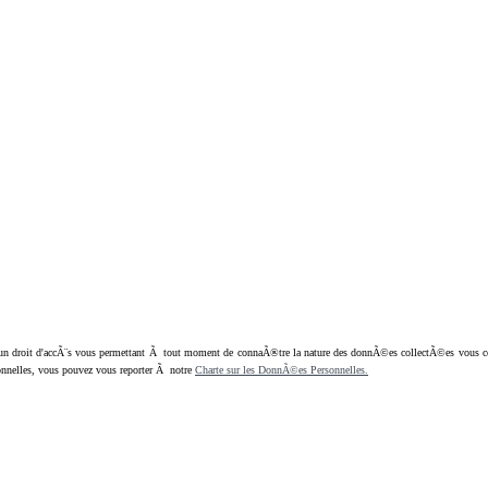
oit d'accÃ¨s vous permettant Ã tout moment de connaÃ®tre la nature des donnÃ©es collectÃ©es vous concern
nnelles, vous pouvez vous reporter Ã notre
Charte sur les DonnÃ©es Personnelles.