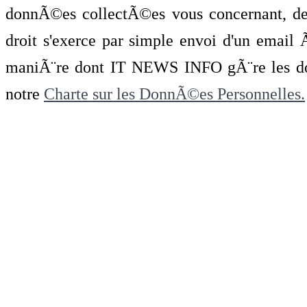
donnÃ©es collectÃ©es vous concernant, de 
droit s'exerce par simple envoi d'un emai
maniÃ¨re dont IT NEWS INFO gÃ¨re les do
notre
Charte sur les DonnÃ©es Personnelles.