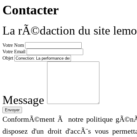
Contacter
La rÃ©daction du site lemo
Votre Nom
Votre Email
Objet
Message
ConformÃ©ment Ã notre politique gÃ©nÃ©
disposez d'un droit d'accÃ¨s vous perme