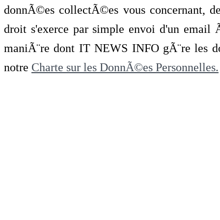
donnÃ©es collectÃ©es vous concernant, de 
droit s'exerce par simple envoi d'un emai
maniÃ¨re dont IT NEWS INFO gÃ¨re les do
notre
Charte sur les DonnÃ©es Personnelles.