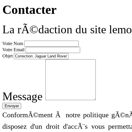
Contacter
La rÃ©daction du site lemo
Votre Nom
Votre Email
Objet
Message
ConformÃ©ment Ã notre politique gÃ©nÃ©
disposez d'un droit d'accÃ¨s vous perme