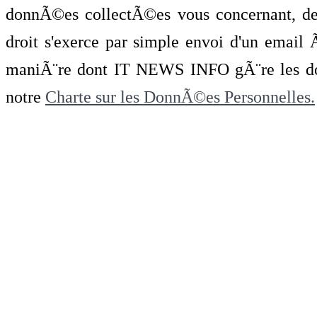
donnÃ©es collectÃ©es vous concernant, de 
droit s'exerce par simple envoi d'un emai
maniÃ¨re dont IT NEWS INFO gÃ¨re les do
notre
Charte sur les DonnÃ©es Personnelles.