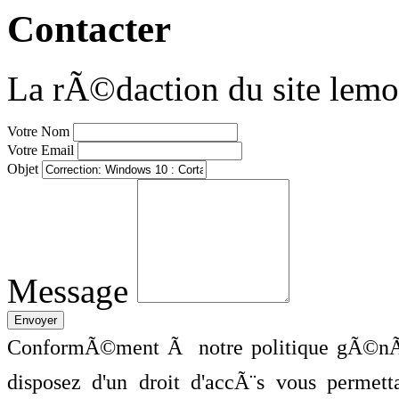
Contacter
La rÃ©daction du site lemo
Votre Nom
Votre Email
Objet
Message
ConformÃ©ment Ã notre politique gÃ©nÃ©
disposez d'un droit d'accÃ¨s vous perme