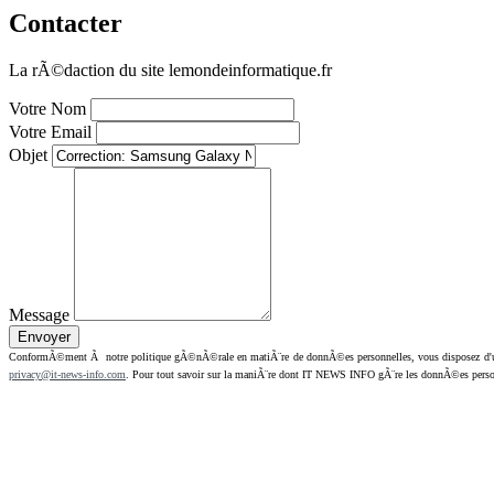
Contacter
La rÃ©daction du site lemondeinformatique.fr
Votre Nom
Votre Email
Objet
Message
ConformÃ©ment Ã notre politique gÃ©nÃ©rale en matiÃ¨re de donnÃ©es personnelles, vous disposez d'un dr
privacy@it-news-info.com
. Pour tout savoir sur la maniÃ¨re dont IT NEWS INFO gÃ¨re les donnÃ©es perso