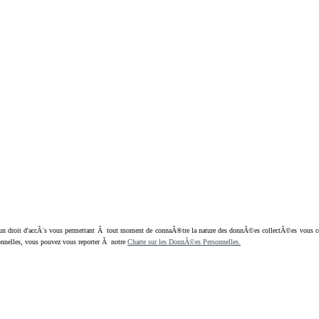
oit d'accÃ¨s vous permettant Ã tout moment de connaÃ®tre la nature des donnÃ©es collectÃ©es vous concern
nnelles, vous pouvez vous reporter Ã notre
Charte sur les DonnÃ©es Personnelles.