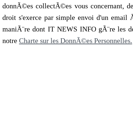
donnÃ©es collectÃ©es vous concernant, de 
droit s'exerce par simple envoi d'un emai
maniÃ¨re dont IT NEWS INFO gÃ¨re les do
notre
Charte sur les DonnÃ©es Personnelles.