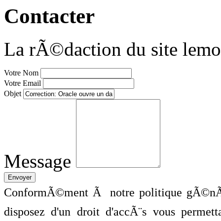
Contacter
La rÃ©daction du site lemo
Votre Nom
Votre Email
Objet
Message
ConformÃ©ment Ã notre politique gÃ©nÃ©
disposez d'un droit d'accÃ¨s vous perme