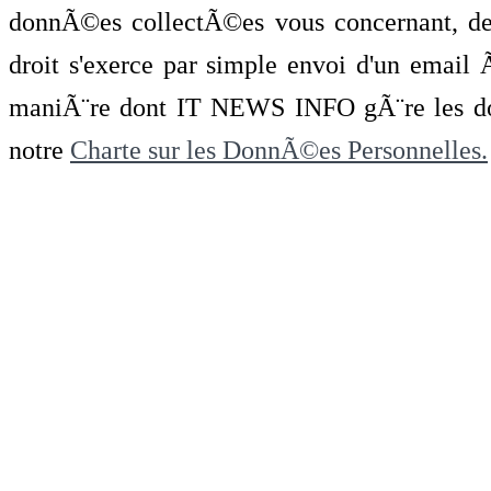
donnÃ©es collectÃ©es vous concernant, de 
droit s'exerce par simple envoi d'un emai
maniÃ¨re dont IT NEWS INFO gÃ¨re les do
notre
Charte sur les DonnÃ©es Personnelles.