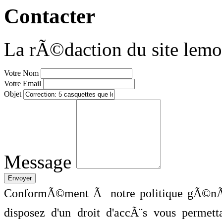
Contacter
La rÃ©daction du site lemo
Votre Nom
Votre Email
Objet
Message
ConformÃ©ment Ã notre politique gÃ©nÃ©
disposez d'un droit d'accÃ¨s vous perme