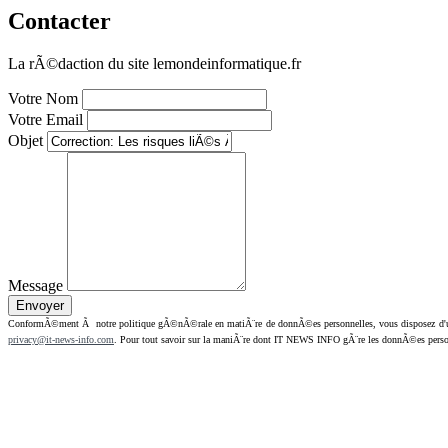
Contacter
La rÃ©daction du site lemondeinformatique.fr
Votre Nom
Votre Email
Objet
Message
ConformÃ©ment Ã notre politique gÃ©nÃ©rale en matiÃ¨re de donnÃ©es personnelles, vous disposez d'un dr
privacy@it-news-info.com
. Pour tout savoir sur la maniÃ¨re dont IT NEWS INFO gÃ¨re les donnÃ©es perso