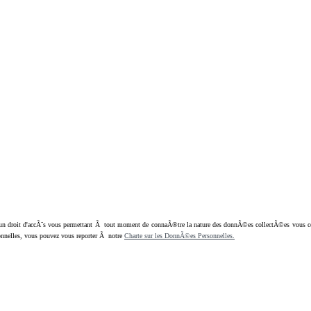
oit d'accÃ¨s vous permettant Ã tout moment de connaÃ®tre la nature des donnÃ©es collectÃ©es vous concern
nnelles, vous pouvez vous reporter Ã notre
Charte sur les DonnÃ©es Personnelles.