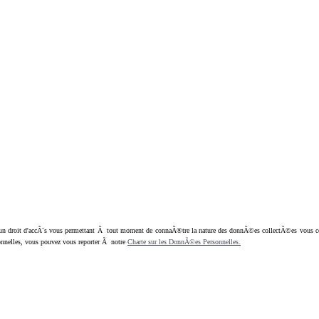
oit d'accÃ¨s vous permettant Ã tout moment de connaÃ®tre la nature des donnÃ©es collectÃ©es vous concern
nnelles, vous pouvez vous reporter Ã notre
Charte sur les DonnÃ©es Personnelles.