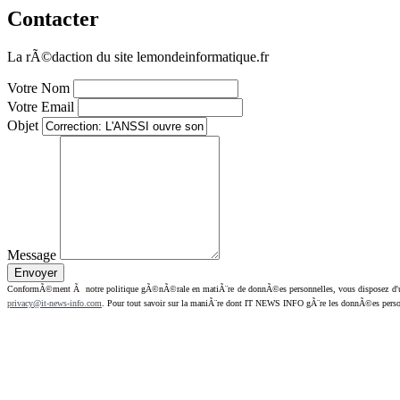
Contacter
La rÃ©daction du site lemondeinformatique.fr
Votre Nom
Votre Email
Objet
Message
ConformÃ©ment Ã notre politique gÃ©nÃ©rale en matiÃ¨re de donnÃ©es personnelles, vous disposez d'un dr
privacy@it-news-info.com
. Pour tout savoir sur la maniÃ¨re dont IT NEWS INFO gÃ¨re les donnÃ©es perso