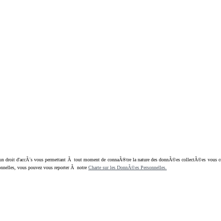
oit d'accÃ¨s vous permettant Ã tout moment de connaÃ®tre la nature des donnÃ©es collectÃ©es vous concern
nnelles, vous pouvez vous reporter Ã notre
Charte sur les DonnÃ©es Personnelles.