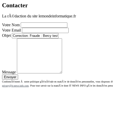
Contacter
La rÃ©daction du site lemondeinformatique.fr
Votre Nom
Votre Email
Objet
Message
ConformÃ©ment Ã notre politique gÃ©nÃ©rale en matiÃ¨re de donnÃ©es personnelles, vous disposez d'un dr
privacy@it-news-info.com
. Pour tout savoir sur la maniÃ¨re dont IT NEWS INFO gÃ¨re les donnÃ©es perso