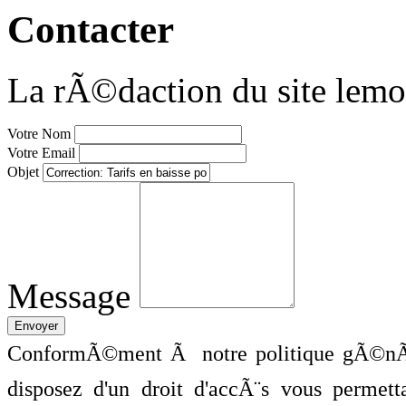
Contacter
La rÃ©daction du site lemo
Votre Nom
Votre Email
Objet
Message
ConformÃ©ment Ã notre politique gÃ©nÃ©
disposez d'un droit d'accÃ¨s vous perme