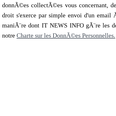
donnÃ©es collectÃ©es vous concernant, de 
droit s'exerce par simple envoi d'un emai
maniÃ¨re dont IT NEWS INFO gÃ¨re les do
notre
Charte sur les DonnÃ©es Personnelles.