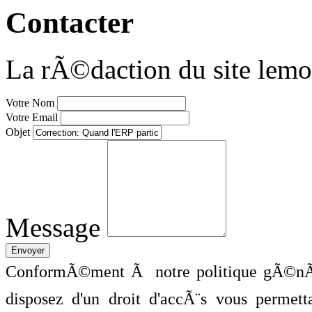
Contacter
La rÃ©daction du site lemo
Votre Nom
Votre Email
Objet
Message
ConformÃ©ment Ã notre politique gÃ©nÃ©
disposez d'un droit d'accÃ¨s vous perme