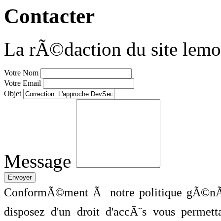
Contacter
La rÃ©daction du site lemo
Votre Nom
Votre Email
Objet
Message
ConformÃ©ment Ã notre politique gÃ©nÃ©
disposez d'un droit d'accÃ¨s vous perme