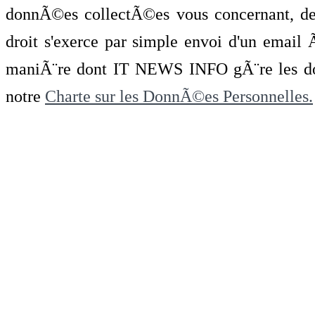
donnÃ©es collectÃ©es vous concernant, de 
droit s'exerce par simple envoi d'un emai
maniÃ¨re dont IT NEWS INFO gÃ¨re les do
notre
Charte sur les DonnÃ©es Personnelles.