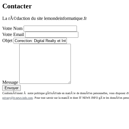
Contacter
La rÃ©daction du site lemondeinformatique.fr
Votre Nom
Votre Email
Objet
Message
ConformÃ©ment Ã notre politique gÃ©nÃ©rale en matiÃ¨re de donnÃ©es personnelles, vous disposez d'un dr
privacy@it-news-info.com
. Pour tout savoir sur la maniÃ¨re dont IT NEWS INFO gÃ¨re les donnÃ©es perso