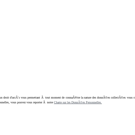
oit d'accÃ¨s vous permettant Ã tout moment de connaÃ®tre la nature des donnÃ©es collectÃ©es vous concern
nnelles, vous pouvez vous reporter Ã notre
Charte sur les DonnÃ©es Personnelles.