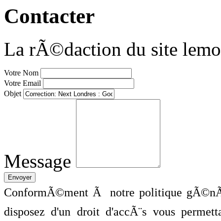
Contacter
La rÃ©daction du site lemo
Votre Nom
Votre Email
Objet
Message
ConformÃ©ment Ã notre politique gÃ©nÃ©
disposez d'un droit d'accÃ¨s vous perme