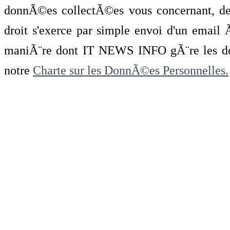
donnÃ©es collectÃ©es vous concernant, de 
droit s'exerce par simple envoi d'un emai
maniÃ¨re dont IT NEWS INFO gÃ¨re les do
notre
Charte sur les DonnÃ©es Personnelles.