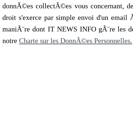
donnÃ©es collectÃ©es vous concernant, de 
droit s'exerce par simple envoi d'un emai
maniÃ¨re dont IT NEWS INFO gÃ¨re les do
notre
Charte sur les DonnÃ©es Personnelles.