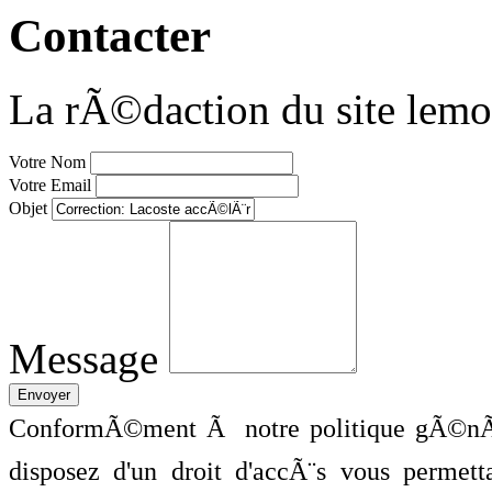
Contacter
La rÃ©daction du site lemo
Votre Nom
Votre Email
Objet
Message
ConformÃ©ment Ã notre politique gÃ©nÃ©
disposez d'un droit d'accÃ¨s vous perme