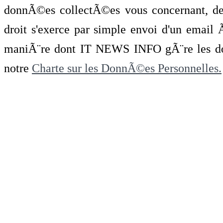
donnÃ©es collectÃ©es vous concernant, de 
droit s'exerce par simple envoi d'un emai
maniÃ¨re dont IT NEWS INFO gÃ¨re les do
notre
Charte sur les DonnÃ©es Personnelles.