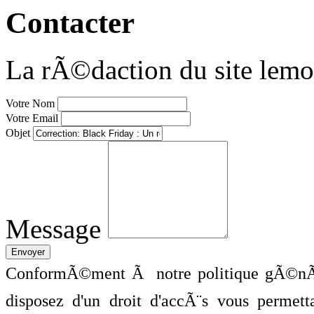
Contacter
La rÃ©daction du site lemo
Votre Nom
Votre Email
Objet
Message
ConformÃ©ment Ã notre politique gÃ©nÃ©
disposez d'un droit d'accÃ¨s vous perme