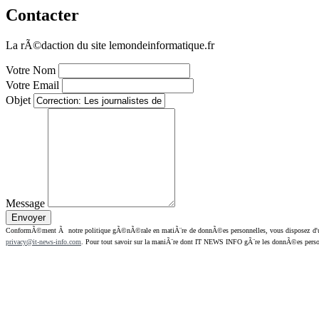
Contacter
La rÃ©daction du site lemondeinformatique.fr
Votre Nom
Votre Email
Objet
Message
ConformÃ©ment Ã notre politique gÃ©nÃ©rale en matiÃ¨re de donnÃ©es personnelles, vous disposez d'un dr
privacy@it-news-info.com
. Pour tout savoir sur la maniÃ¨re dont IT NEWS INFO gÃ¨re les donnÃ©es perso