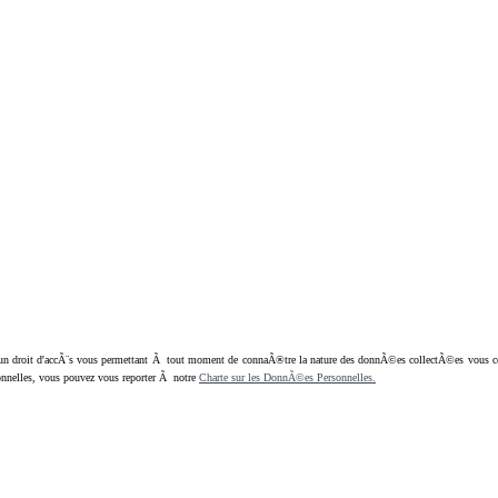
oit d'accÃ¨s vous permettant Ã tout moment de connaÃ®tre la nature des donnÃ©es collectÃ©es vous concern
nnelles, vous pouvez vous reporter Ã notre
Charte sur les DonnÃ©es Personnelles.