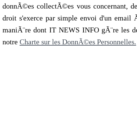
donnÃ©es collectÃ©es vous concernant, de 
droit s'exerce par simple envoi d'un emai
maniÃ¨re dont IT NEWS INFO gÃ¨re les do
notre
Charte sur les DonnÃ©es Personnelles.