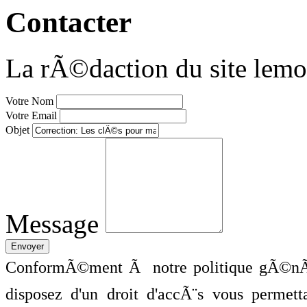
Contacter
La rÃ©daction du site lemo
Votre Nom
Votre Email
Objet
Message
ConformÃ©ment Ã notre politique gÃ©nÃ©
disposez d'un droit d'accÃ¨s vous perme