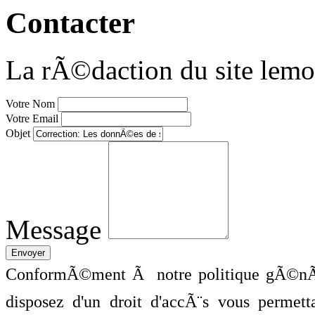
Contacter
La rÃ©daction du site lemo
Votre Nom
Votre Email
Objet
Message
ConformÃ©ment Ã notre politique gÃ©nÃ©
disposez d'un droit d'accÃ¨s vous perme