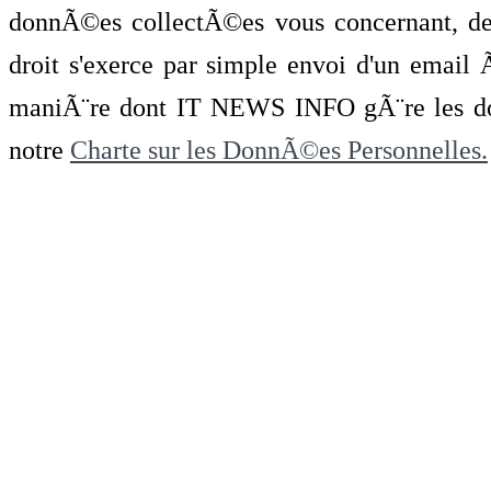
donnÃ©es collectÃ©es vous concernant, de 
droit s'exerce par simple envoi d'un emai
maniÃ¨re dont IT NEWS INFO gÃ¨re les do
notre
Charte sur les DonnÃ©es Personnelles.