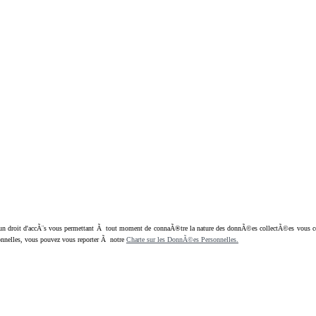
oit d'accÃ¨s vous permettant Ã tout moment de connaÃ®tre la nature des donnÃ©es collectÃ©es vous concern
nnelles, vous pouvez vous reporter Ã notre
Charte sur les DonnÃ©es Personnelles.