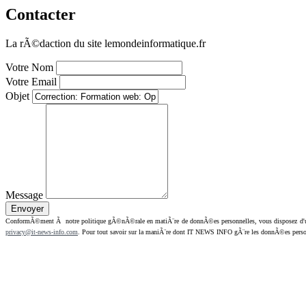
Contacter
La rÃ©daction du site lemondeinformatique.fr
Votre Nom
Votre Email
Objet
Message
ConformÃ©ment Ã notre politique gÃ©nÃ©rale en matiÃ¨re de donnÃ©es personnelles, vous disposez d'un dr
privacy@it-news-info.com
. Pour tout savoir sur la maniÃ¨re dont IT NEWS INFO gÃ¨re les donnÃ©es perso