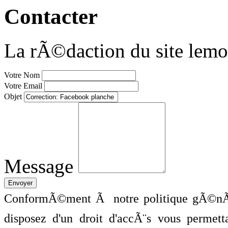
Contacter
La rÃ©daction du site lemo
Votre Nom
Votre Email
Objet
Message
ConformÃ©ment Ã notre politique gÃ©nÃ©
disposez d'un droit d'accÃ¨s vous perme