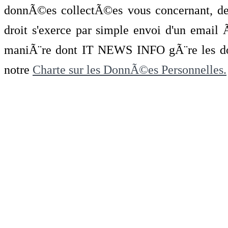
donnÃ©es collectÃ©es vous concernant, de 
droit s'exerce par simple envoi d'un emai
maniÃ¨re dont IT NEWS INFO gÃ¨re les do
notre
Charte sur les DonnÃ©es Personnelles.